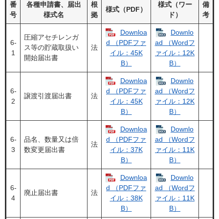
番
各種申請書、届出
根
様式（ワー
備
様式（PDF）
号
様式名
拠
ド）
考
Downloa
Downlo
圧縮アセチレンガ
6‐
d （PDFファ
ad （Wordフ
ス等の貯蔵取扱い
法
1
イル：45K
ァイル：12K
開始届出書
B）
B）
Downloa
Downlo
6‐
d （PDFファ
ad （Wordフ
譲渡引渡届出書
法
2
イル：45K
ァイル：12K
B）
B）
Downloa
Downlo
6‐
品名、数量又は倍
d （PDFファ
ad （Wordフ
法
3
数変更届出書
イル：37K
ァイル：11K
B）
B）
Downloa
Downlo
6‐
d （PDFファ
ad （Wordフ
廃止届出書
法
4
イル：38K
ァイル：11K
B）
B）