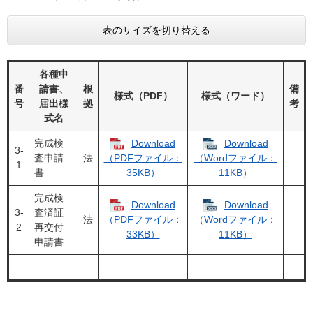
表のサイズを切り替える
各種申
番
請書、
根
備
様式（PDF）
様式（ワード）
号
届出様
拠
考
式名
完成検
Download
Download
3‐
査申請
法
（PDFファイル：
（Wordファイル：
1
書
35KB）
11KB）
完成検
Download
Download
3‐
査済証
法
（PDFファイル：
（Wordファイル：
2
再交付
33KB）
11KB）
申請書