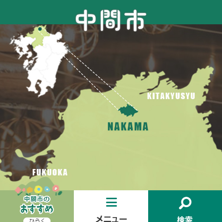
お
メ
検