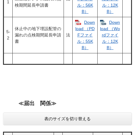
1
検期間延長申請書
ル：56K
ル：12K
B）
B）
Down
Down
休止中の地下埋設配管の
load （PD
load （Wo
5‐
漏れの点検期間延長申請
法
Fファイ
rdファイ
2
書
ル：55K
ル：12K
B）
B）
≪
届出 関係≫
表のサイズを切り替える