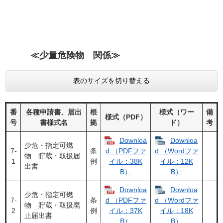
≪
少量危険物 関係≫
表のサイズを切り替える
番
各種申請書、届出
根
様式（ワー
備
様式（PDF）
号
書様式名
拠
ド）
考
Downloa
Downloa
少危・指定可燃
7‐
条
d （PDFファ
d （Wordファ
物 貯蔵・取扱届
1
例
イル：38K
イル：12K
出書
B）
B）
Downloa
Downloa
少危・指定可燃
7‐
条
d （PDFファ
d （Wordファ
物 貯蔵・取扱廃
2
例
イル：37K
イル：18K
止届出書
B）
B）