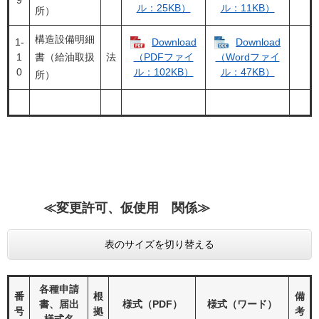
9
ル：25KB）
ル：11KB）
所）
構造設備明細
1‐
Download
Download
1
書（給油取扱
法
（PDFファイ
（Wordファイ
0
ル：102KB）
ル：47KB）
所）
≪
変更許可、仮使用 関係≫
表のサイズを切り替える
各種申請
番
根
備
書、届出
様式（PDF）
様式（ワード）
号
拠
考