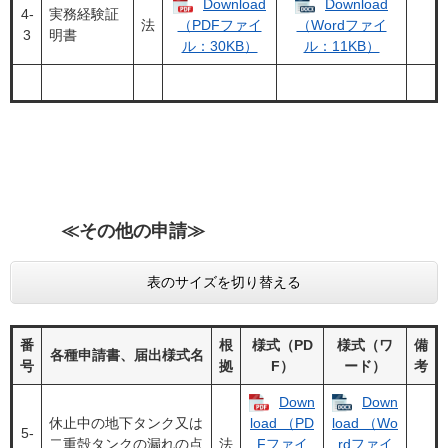
Download
Download
4‐
実務経験証
法
（PDFファイ
（Wordファイ
3
明書
ル：30KB）
ル：11KB）
≪
その他の申請≫
表のサイズを切り替える
番
根
様式（PD
様式（ワ
備
各種申請書、届出様式名
号
拠
F）
ード）
考
Down
Down
休止中の地下タンク又は
load （PD
load （Wo
5‐
二重殻タンクの漏れの点
法
Fファイ
rdファイ