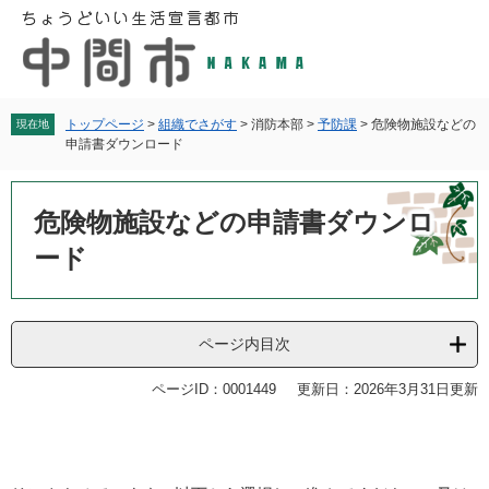
ペ
メ
ー
ニ
ジ
ュ
の
ー
先
を
頭
飛
トップページ
>
組織でさがす
>
消防本部
>
予防課
>
危険物施設などの
現在地
申請書ダウンロード
で
ば
す
し
本
。
て
文
危険物施設などの申請書ダウンロ
本
文
ード
へ
ページ内目次
ページID：0001449
更新日：2026年3月31日更新