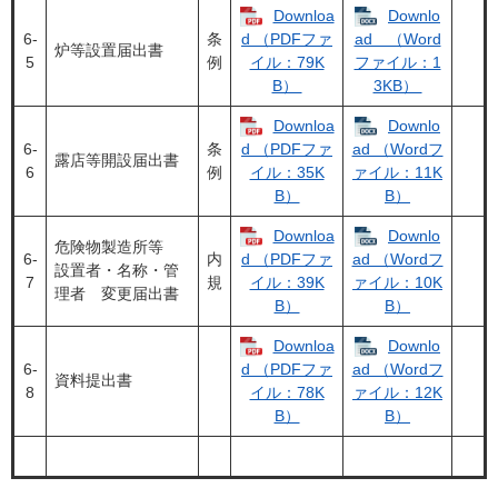
Downloa
Downlo
6‐
条
d （PDFファ
ad （Word
炉等設置届出書
5
例
イル：79K
ファイル：1
B）
3KB）
Downloa
Downlo
6‐
条
d （PDFファ
ad （Wordフ
露店等開設届出書
6
例
イル：35K
ァイル：11K
B）
B）
Downloa
Downlo
危険物製造所等
6‐
内
d （PDFファ
ad （Wordフ
設置者・名称・管
7
規
イル：39K
ァイル：10K
理者 変更届出書
B）
B）
Downloa
Downlo
6‐
d （PDFファ
ad （Wordフ
資料提出書
8
イル：78K
ァイル：12K
B）
B）