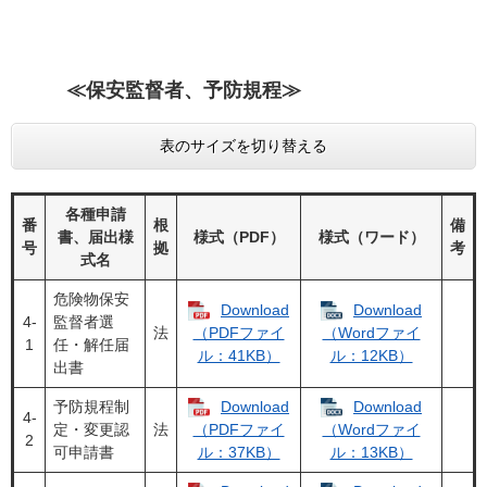
≪
保安監督者、予防規程≫
表のサイズを切り替える
各種申請
番
根
備
書、届出様
様式（PDF）
様式（ワード）
号
拠
考
式名
危険物保安
Download
Download
4‐
監督者選
法
（PDFファイ
（Wordファイ
1
任・解任届
ル：41KB）
ル：12KB）
出書
予防規程制
Download
Download
4‐
定・変更認
法
（PDFファイ
（Wordファイ
2
可申請書
ル：37KB）
ル：13KB）