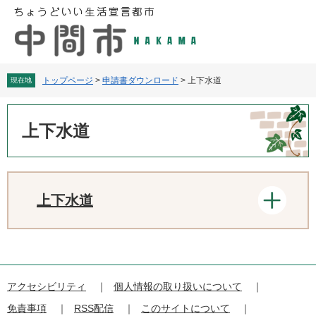
ペ
メ
ー
ニ
ジ
ュ
の
ー
先
を
頭
飛
トップページ
>
申請書ダウンロード
>
上下水道
現在地
で
ば
す
し
本
。
て
文
上下水道
本
文
へ
上下水道
アクセシビリティ
個人情報の取り扱いについて
免責事項
RSS配信
このサイトについて