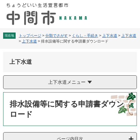
ペ
メ
ー
ニ
ジ
ュ
の
ー
先
を
頭
飛
トップページ
>
分類でさがす
>
くらし・手続き
>
上下水道
>
上下水道
現在地
>
上下水道
>
排水設備等に関する申請書ダウンロード
で
ば
す
し
。
て
上下水道
本
文
へ
上下水道メニュー
本
文
排水設備等に関する申請書ダウン
ロード
ページ内目次