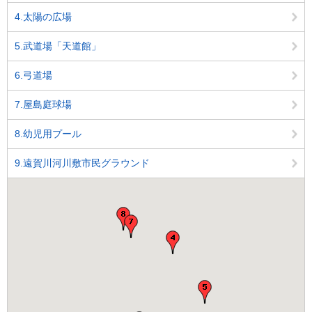
4.太陽の広場
5.武道場「天道館」
6.弓道場
7.屋島庭球場
8.幼児用プール
9.遠賀川河川敷市民グラウンド