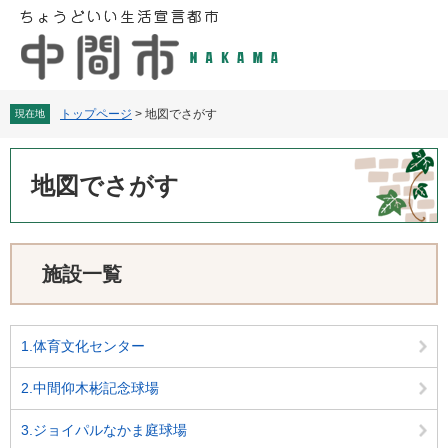
ペ
メ
ー
ニ
ジ
ュ
の
ー
先
を
頭
飛
トップページ
>
地図でさがす
現在地
で
ば
す
し
本
。
て
文
地図でさがす
本
文
へ
施設一覧
1.体育文化センター
2.中間仰木彬記念球場
3.ジョイパルなかま庭球場