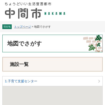
ペ
メ
ー
ニ
ジ
ュ
の
ー
先
を
頭
飛
トップページ
>
地図でさがす
現在地
で
ば
す
し
本
。
て
文
地図でさがす
本
文
へ
施設一覧
1.子育て支援センター