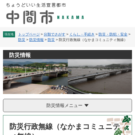
ペ
メ
ー
ニ
ジ
ュ
の
ー
先
を
頭
飛
トップページ
>
分類でさがす
>
くらし・手続き
>
防災・防犯・安全
>
現在地
防災
>
防災情報
>
防災
>
防災行政無線（なかまコミュニティ無線）
で
ば
す
し
。
て
防災情報
本
文
へ
防災情報メニュー
本
文
防災行政無線（なかまコミュニテ