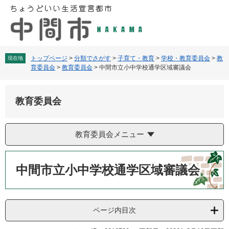
ペ
メ
ー
ニ
ジ
ュ
の
ー
先
を
頭
飛
トップページ
>
分類でさがす
>
子育て・教育
>
学校・教育委員会
>
教
現在地
育委員会
>
教育委員会
>
中間市立小中学校通学区域審議会
で
ば
す
し
。
て
教育委員会
本
文
へ
教育委員会メニュー
本
文
中間市立小中学校通学区域審議会
ページ内目次