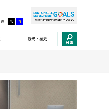
白
黒
青
政
観光・歴史