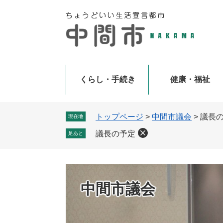
ペ
メ
ー
ニ
ジ
ュ
の
ー
先
を
頭
飛
で
ば
くらし・手続き
健康・福祉
す
し
。
て
本
トップページ
>
中間市議会
>
議長
現在地
文
議長の予定
足あと
へ
中間市議会