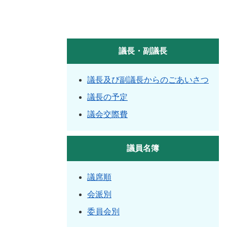
議長・副議長
議長及び副議長からのごあいさつ
議長の予定
議会交際費
議員名簿
議席順
会派別
委員会別