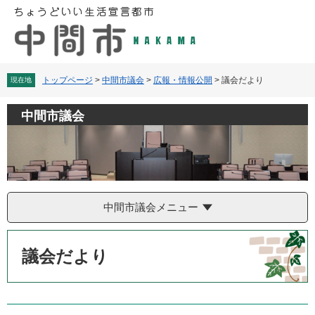
ペ
メ
ー
ニ
ジ
ュ
の
ー
先
を
頭
飛
トップページ
>
中間市議会
>
広報・情報公開
>
議会だより
現在地
で
ば
す
し
中間市議会
。
て
本
文
へ
中間市議会メニュー
本
文
議会だより