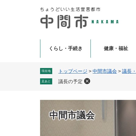
ペ
メ
ー
ニ
ジ
ュ
の
ー
先
を
頭
飛
で
ば
くらし・手続き
健康・福祉
す
し
。
て
本
トップページ
>
中間市議会
>
議長
現在地
文
議長の予定
足あと
へ
中間市議会