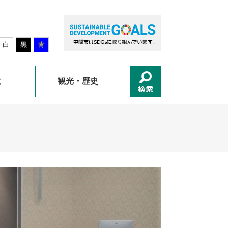
白
黒
青
政
観光・歴史