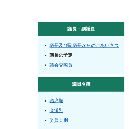
議長・副議長
議長及び副議長からのごあいさつ
議長の予定
議会交際費
議員名簿
議席順
会派別
委員会別