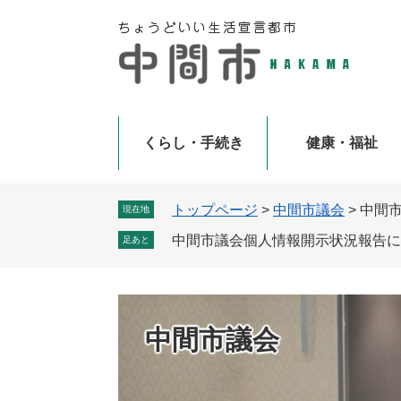
ペ
メ
ー
ニ
ジ
ュ
の
ー
先
を
頭
飛
で
ば
くらし・手続き
健康・福祉
す
し
。
て
本
トップページ
>
中間市議会
>
中間
現在地
文
中間市議会個人情報開示状況報告に
足あと
へ
中間市議会