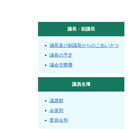
議長・副議長
議長及び副議長からのごあいさつ
議長の予定
議会交際費
議員名簿
議席順
会派別
委員会別