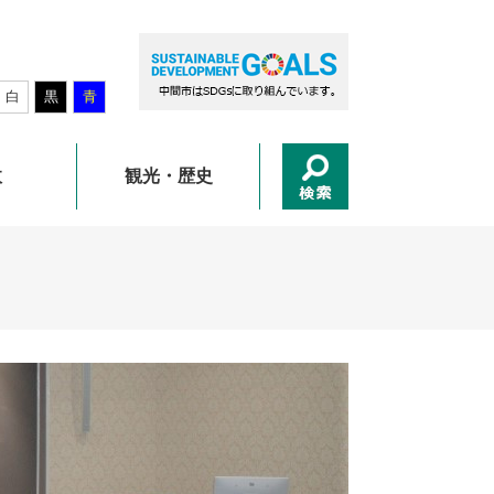
白
黒
青
政
観光・歴史