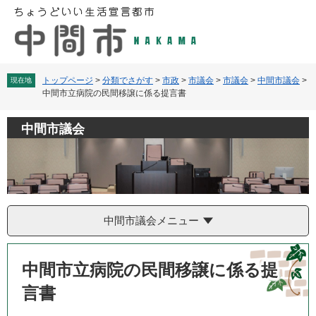
ペ
メ
ー
ニ
ジ
ュ
の
ー
先
を
頭
飛
トップページ
>
分類でさがす
>
市政
>
市議会
>
市議会
>
中間市議会
>
現在地
中間市立病院の民間移譲に係る提言書
で
ば
す
し
。
て
中間市議会
本
文
へ
中間市議会メニュー
本
文
中間市立病院の民間移譲に係る提
言書