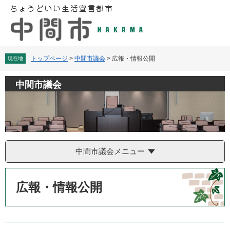
ペ
メ
ー
ニ
ジ
ュ
の
ー
先
を
頭
飛
トップページ
>
中間市議会
>
広報・情報公開
現在地
で
ば
す
し
中間市議会
。
て
本
文
へ
中間市議会メニュー
本
文
広報・情報公開