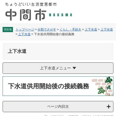
ペ
メ
ー
ニ
ジ
ュ
の
ー
先
を
頭
飛
トップページ
>
分類でさがす
>
くらし・手続き
>
上下水道
>
上下水道
現在地
>
上下水道
>
下水道供用開始後の接続義務
で
ば
す
し
。
て
上下水道
本
文
へ
上下水道メニュー
本
文
下水道供用開始後の接続義務
ページ内目次