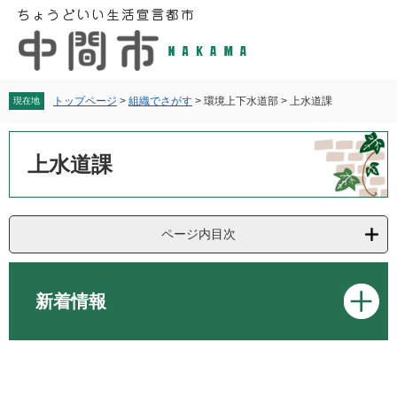
ペ
メ
ー
ニ
ジ
ュ
の
ー
先
を
頭
飛
トップページ
>
組織でさがす
>
環境上下水道部
>
上水道課
現在地
で
ば
す
し
本
。
て
文
上水道課
本
文
へ
ページ内目次
新着情報