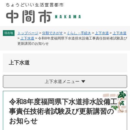
ペ
メ
ー
ニ
ジ
ュ
の
ー
先
を
頭
飛
トップページ
>
分類でさがす
>
くらし・手続き
>
上下水道
>
上下水道
現在地
>
上下水道
>
令和8年度福岡県下水道排水設備工事責任技術者試験及び
で
ば
更新講習のお知らせ
す
し
。
て
本
上下水道
文
へ
上下水道メニュー
本
文
令和8年度福岡県下水道排水設備工
事責任技術者試験及び更新講習の
お知らせ