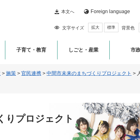
Foreign language
本文へ
拡大
標準
文字サイズ
背景色
子育て・教育
しごと・産業
市
政
>
施策
>
官民連携
>
中間市未来のまちづくりプロジェクト
>
くりプロジェクト