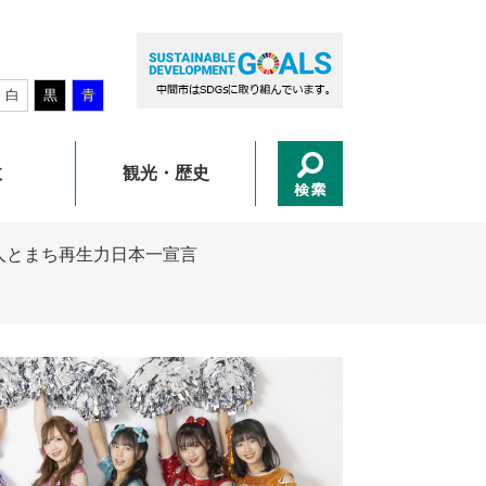
白
黒
青
政
観光・歴史
人とまち再生力日本一宣言