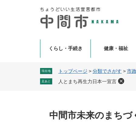
ペ
メ
ー
ニ
ジ
ュ
の
ー
先
を
頭
飛
で
ば
くらし・手続き
健康・福祉
す
し
。
て
本
トップページ
>
分類でさがす
>
市
現在地
文
人とまち再生力日本一宣言
足あと
へ
中間市未来のまちづ