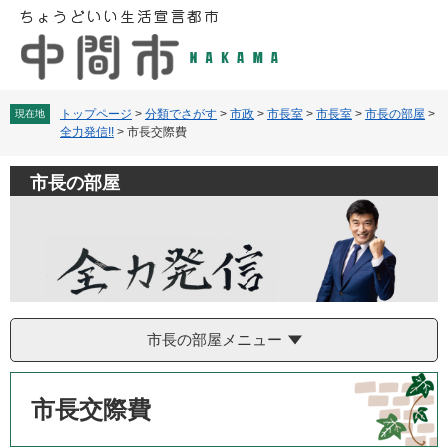
ペ
メ
ー
ニ
ジ
ュ
の
ー
先
を
頭
飛
トップページ
>
分類でさがす
>
市政
>
市長室
>
市長室
>
市長の部屋
>
現在地
全力発信!!
>
市長交際費
で
ば
す
し
。
て
市長の部屋
本
文
へ
市長の部屋メニュー
本
文
市長交際費