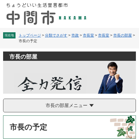
ペ
メ
ー
ニ
ジ
ュ
の
ー
先
を
頭
飛
トップページ
>
分類でさがす
>
市政
>
市長室
>
市長室
>
市長の部屋
>
現在地
市長の予定
で
ば
す
し
。
て
市長の部屋
本
文
へ
市長の部屋メニュー
本
文
市長の予定