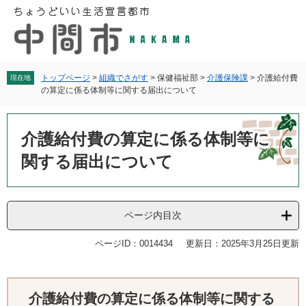
ペ
メ
ー
ニ
ジ
ュ
の
ー
先
を
頭
飛
トップページ
>
組織でさがす
>
保健福祉部
>
介護保険課
>
介護給付費
現在地
の算定に係る体制等に関する届出について
で
ば
す
し
本
。
て
文
介護給付費の算定に係る体制等に
本
文
関する届出について
へ
ページ内目次
ページID：0014434
更新日：2025年3月25日更新
介護給付費の算定に係る体制等に関する