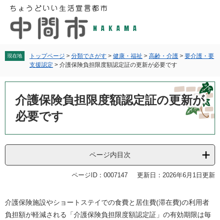
ペ
メ
ー
ニ
ジ
ュ
の
ー
先
を
頭
飛
トップページ
>
分類でさがす
>
健康・福祉
>
高齢・介護
>
要介護・要
現在地
支援認定
>
介護保険負担限度額認定証の更新が必要です
で
ば
す
し
本
。
て
文
介護保険負担限度額認定証の更新が
本
文
必要です
へ
ページ内目次
ページID：0007147
更新日：2026年6月1日更新
介護保険施設やショートステイでの食費と居住費(滞在費)の利用者
負担額が軽減される「介護保険負担限度額認定証」の有効期限は毎