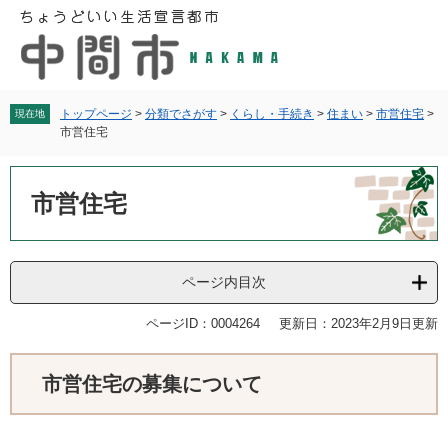
ペ
メ
ー
ニ
ジ
ュ
の
ー
先
を
頭
飛
トップページ
>
分類でさがす
>
くらし・手続き
>
住まい
>
市営住宅
>
現在地
市営住宅
で
ば
す
し
本
。
て
文
市営住宅
本
文
へ
ページ内目次
ページID：0004264
更新日：2023年2月9日更新
市営住宅の募集について