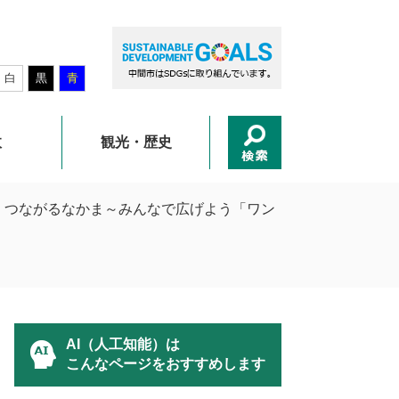
白
黒
青
政
観光・歴史
 つながるなかま～みんなで広げよう「ワン
AI（人工知能）は
こんなページをおすすめします