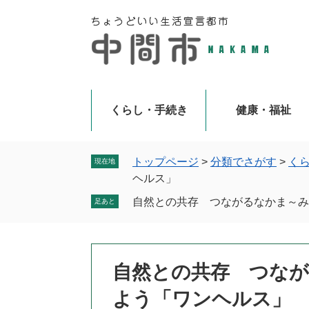
ペ
メ
ー
ニ
ジ
ュ
の
ー
先
を
頭
飛
で
ば
くらし・手続き
健康・福祉
す
し
。
て
本
トップページ
>
分類でさがす
>
く
現在地
文
ヘルス」
へ
自然との共存 つながるなかま～み
足あと
本
自然との共存 つな
文
よう「ワンヘルス」