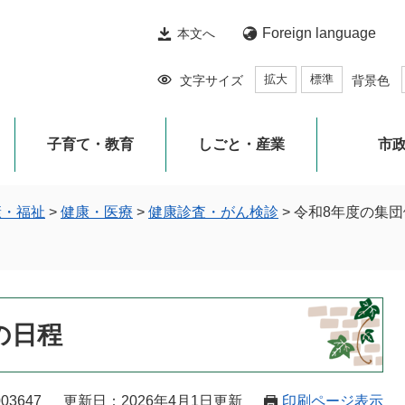
Foreign language
本文へ
拡大
標準
文字サイズ
背景色
子育て・教育
しごと・産業
市
康・福祉
>
健康・医療
>
健康診査・がん検診
>
令和8年度の集
の日程
03647
更新日：2026年4月1日更新
印刷ページ表示