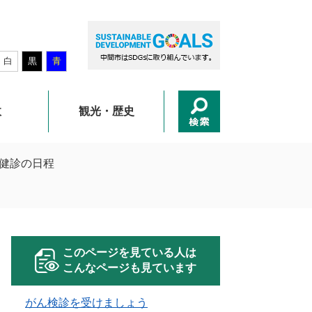
白
黒
青
政
観光・歴史
団健診の日程
このページを見ている人は
こんなページも見ています
がん検診を受けましょう