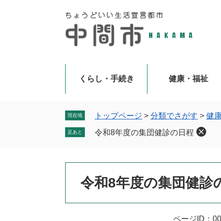
ペ
メ
ー
ニ
ジ
ュ
の
ー
先
を
頭
飛
で
ば
くらし・手続き
健康・福祉
す
し
。
て
本
トップページ
>
分類でさがす
>
健
現在地
文
令和8年度の集団健診の日程
足あと
へ
本
令和8年度の集団健診
文
ページID：00