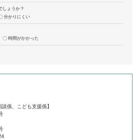
でしょうか？
分かりにくい
時間がかかった
相談係、こども支援係】
号
】
号
24