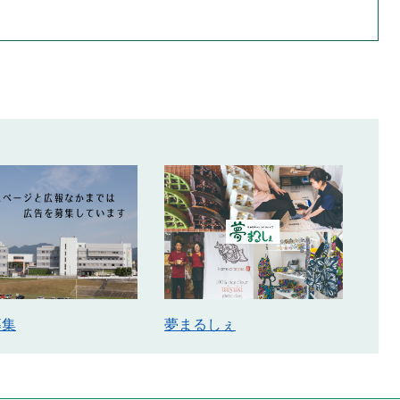
募集
夢まるしぇ