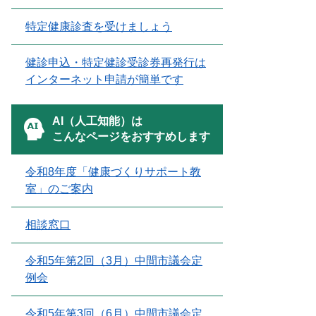
特定健康診査を受けましょう
健診申込・特定健診受診券再発行は
インターネット申請が簡単です
AI（人工知能）は
こんなページをおすすめします
令和8年度「健康づくりサポート教
室」のご案内
相談窓口
令和5年第2回（3月）中間市議会定
例会
令和5年第3回（6月）中間市議会定