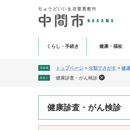
ペ
メ
ー
ニ
ジ
ュ
の
ー
先
を
頭
飛
で
ば
くらし・手続き
健康・福祉
す
し
。
て
本
トップページ
>
分類でさがす
>
健
現在地
文
健康診査・がん検診
足あと
へ
本
健康診査・がん検診
文