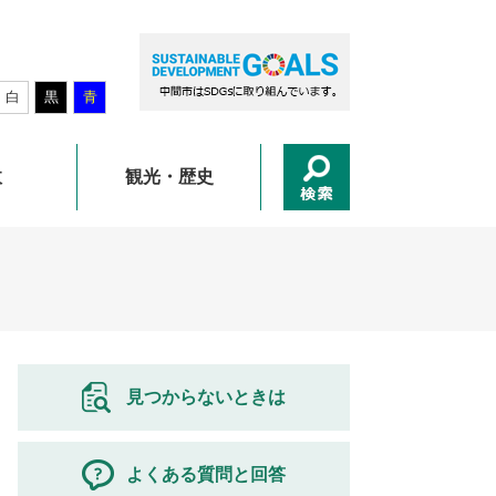
白
黒
青
政
観光・歴史
見つからないときは
よくある質問と回答