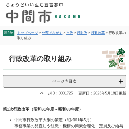
ペ
メ
ー
ニ
ジ
ュ
の
ー
先
を
頭
飛
トップページ
>
分類でさがす
>
市政
>
行財政
>
行政改革
>
行政改革の
現在地
取り組み
で
ば
す
し
本
。
て
文
行政改革の取り組み
本
文
へ
ページ内目次
ページID：0001725
更新日：2023年5月18日更新
第1次行政改革（昭和61年度～昭和63年度）
中間市行政改革大綱の策定（昭和61年5月）
事務事業の見直しや組織・機構の簡素合理化、定員及び給与