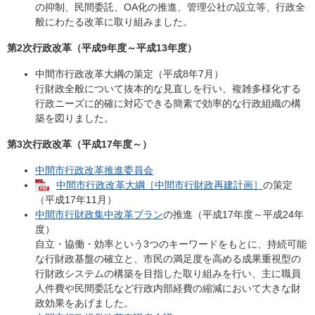
の抑制、民間委託、OA化の推進、管理公社の設立等、行政全
般にわたる改革に取り組みました。
第2次行政改革（平成9年度～平成13年度）
中間市行政改革大綱の策定（平成8年7月）
行財政全般について抜本的な見直しを行い、複雑多様化する
行政ニーズに的確に対応できる簡素で効率的な行政組織の構
築を図りました。
第3次行政改革（平成17年度～）
中間市行政改革推進委員会
中間市行政改革大綱［中間市行財政再建計画］
の策定
（平成17年11月）
中間市行財政集中改革プラン
の推進（平成17年度～平成24年
度）
自立・協働・効率という3つのキーワードをもとに、持続可能
な行財政基盤の確立と、市民の満足度を高める成果重視型の
行財政システムの構築を目指した取り組みを行い、主に職員
人件費や民間委託など行政内部経費の縮減において大きな財
政効果をあげました。