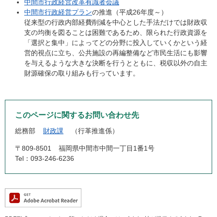
中間市行政経営改革有識者会議
中間市行政経営プラン
の推進（平成26年度～）
従来型の行政内部経費削減を中心とした手法だけでは財政収
支の均衡を図ることは困難であるため、限られた行政資源を
「選択と集中」によってどの分野に投入していくかという経
営的視点に立ち、公共施設の再編整備など市民生活にも影響
を与えるような大きな決断を行うとともに、税収以外の自主
財源確保の取り組みも行っています。
このページに関するお問い合わせ先
総務部
財政課
行革推進係
〒809-8501
福岡県中間市中間一丁目1番1号
Tel：093-246-6236