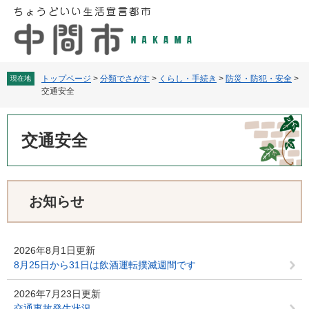
ペ
メ
ー
ニ
ジ
ュ
の
ー
先
を
頭
飛
トップページ
>
分類でさがす
>
くらし・手続き
>
防災・防犯・安全
>
現在地
交通安全
で
ば
す
し
本
。
て
文
交通安全
本
文
へ
お知らせ
2026年8月1日更新
8月25日から31日は飲酒運転撲滅週間です
2026年7月23日更新
交通事故発生状況