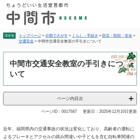
ペ
メ
ー
ニ
ジ
ュ
の
ー
先
を
頭
飛
トップページ
>
分類でさがす
>
くらし・手続き
>
防災・防犯・安全
>
現在地
交通安全
>
中間市交通安全教室の手引きについて
で
ば
す
し
本
。
て
文
中間市交通安全教室の手引きにつ
本
文
いて
へ
ページ内目次
ページID：0017587
更新日：2025年12月10日更新
近年、福岡県内の交通事故の状況は変化しており、高齢者の運転に
よるブレーキとアクセルの踏み間違いや子どもを含む自転車関連の