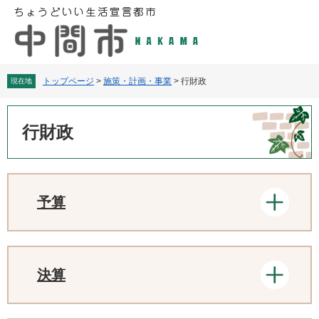
ペ
メ
ー
ニ
ジ
ュ
の
ー
先
を
頭
飛
トップページ
>
施策・計画・事業
>
行財政
現在地
で
ば
す
し
本
。
て
文
行財政
本
文
へ
予算
決算