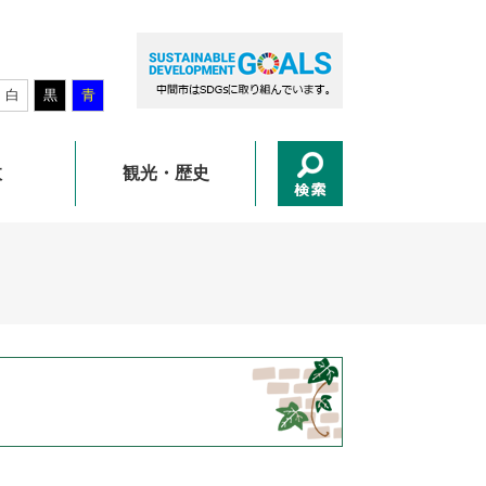
白
黒
青
政
観光・歴史