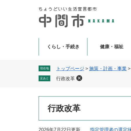
ペ
メ
ー
ニ
ジ
ュ
の
ー
先
を
頭
飛
で
ば
くらし・手続き
健康・福祉
す
し
。
て
本
トップページ
>
施策・計画・事業
現在地
文
行政改革
足あと
へ
本
行政改革
文
2026年7月22日更新
指定管理者の選定