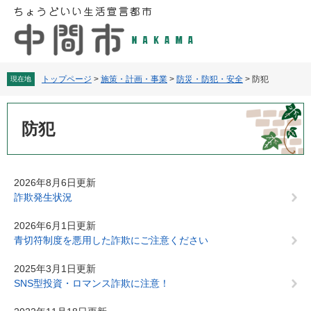
ペ
メ
ー
ニ
ジ
ュ
の
ー
先
を
頭
飛
トップページ
>
施策・計画・事業
>
防災・防犯・安全
>
防犯
現在地
で
ば
す
し
本
。
て
文
防犯
本
文
へ
2026年8月6日更新
詐欺発生状況
2026年6月1日更新
青切符制度を悪用した詐欺にご注意ください
2025年3月1日更新
SNS型投資・ロマンス詐欺に注意！