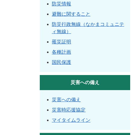
防災情報
避難に関すること
防災行政無線（なかまコミュニテ
ィ無線）
罹災証明
各種計画
国民保護
災害への備え
災害への備え
災害時応援協定
マイタイムライン