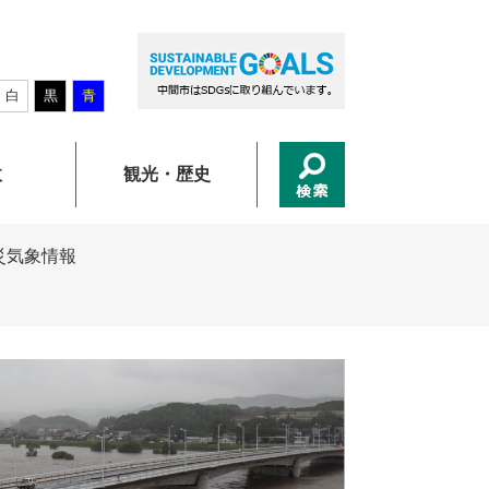
白
黒
青
政
観光・歴史
災気象情報