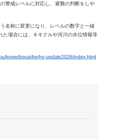
階の警戒レベルに対応し、避難の判断をしや
いう名称に変更になり、レベルの数字と一緒
れた場合には、キキクルや河川の水位情報等
hou/know/bosai/keiho-update2026/index.html
。