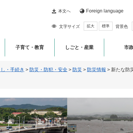
Foreign language
本文へ
拡大
標準
文字サイズ
背景色
子育て・教育
しごと・産業
市
らし・手続き
>
防災・防犯・安全
>
防災
>
防災情報
>
新たな防