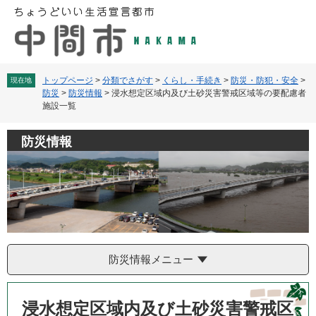
ペ
メ
ー
ニ
ジ
ュ
の
ー
先
を
頭
飛
トップページ
>
分類でさがす
>
くらし・手続き
>
防災・防犯・安全
>
現在地
防災
>
防災情報
>
浸水想定区域内及び土砂災害警戒区域等の要配慮者
で
ば
施設一覧
す
し
。
て
本
防災情報
文
へ
防災情報メニュー
本
文
浸水想定区域内及び土砂災害警戒区