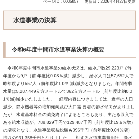
ページID：0005857
更新日：2026年4月27日更新
水道事業の決算
令和6年度中間市水道事業決算の概要
令和6年度中間市水道事業の給水状況は、給水戸数29,223戸で昨
年度から9戸（前 年度比0.03％減）減少し、給水人口は57,652人で
昨年度より557人（前年度比1.0％ 減)減少となりました。年間有収
水量は5,287,449立方メートルで362立方メートル（前年度比約0.0
1％減)減少いたしました。 経理内容につきましては、近年の人口
減少、節水機器等の増加傾向及び大口需 要者の節水傾向がありまし
たが、水道基本料金の減免終了によるところもあり、主たる収入で
ある給水収益が、788,829千円で129,487千円（前年度比19.6％増）
の増収となり、水道事業収益総額も396千円（前年度比0.04％増）
増収の931,358千円となりました。 ​​対する水道事業費用は、浄水