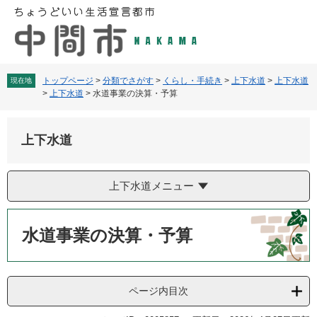
ペ
メ
ー
ニ
ジ
ュ
の
ー
先
を
頭
飛
トップページ
>
分類でさがす
>
くらし・手続き
>
上下水道
>
上下水道
現在地
>
上下水道
>
水道事業の決算・予算
で
ば
す
し
。
て
上下水道
本
文
へ
上下水道メニュー
本
文
水道事業の決算・予算
ページ内目次