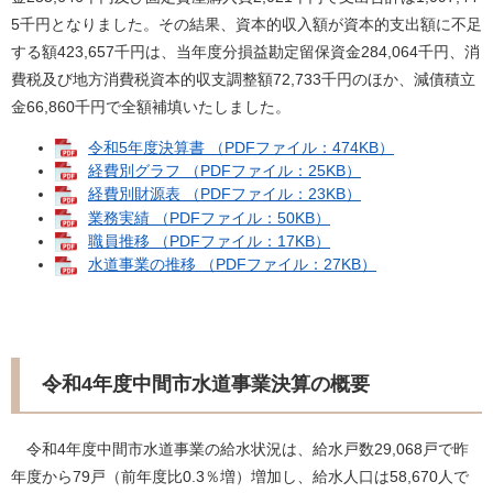
5千円となりました。その結果、資本的収入額が資本的支出額に不足
する額423,657千円は、当年度分損益勘定留保資金284,064千円、消
費税及び地方消費税資本的収支調整額72,733千円のほか、減債積立
金66,860千円で全額補填いたしました。​​​
令和5年度決算書 （PDFファイル：474KB）
経費別グラフ （PDFファイル：25KB）
経費別財源表 （PDFファイル：23KB）
業務実績 （PDFファイル：50KB）
職員推移 （PDFファイル：17KB）
水道事業の推移 （PDFファイル：27KB）
令和4年度中間市水道事業決算の概要
令和4年度中間市水道事業の給水状況は、給水戸数29,068戸で昨
年度から79戸（前年度比0.3％増）増加し、給水人口は58,670人で