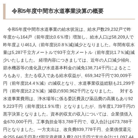
令和5年度中間市水道事業決算の概要
令和5年度中間市水道事業の給水状況は、給水戸数29,232戸で昨
年度から164戸（前年度比0.6％増）増加し、給水人口は58,209人で
昨年度より461人（前年度比0.8％減)減少となりました。年間有収水
量は5,287千立方メートルで93千立方メートル（前年度比1.7％減)減
少いたしました。 経理内容につきましては、近年の人口減少傾向、
節水機器等の進化及び水道基本料金の減免138,714千円によるとこ
ろもあり、主たる収入である給水収益が、659,342千円で30,009千
円（前年度比4.4％減）の減収となり、水道事業収益総額も21,299千
円（前年度比2.2％減）減収の930,962千円となりました。 対する
水道事業費用は、浄水場等に係る委託費及び薬品費の高騰もあり92
9,223千円（前年度比1.9％増）となりましたが、当年度1,739千円の
黒字決算となりました。資本的収支の収入については、企業債借入
金670,000千円、工事負担金等3,788千円で、収入合計は673,788千
円となりました。一方支出は、改良費839,778千円、企業債償還元
金255,646千円及び固定資産購入費2,021千円で支出合計は1,097,44