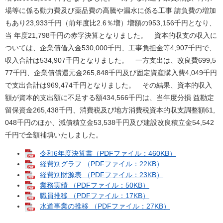
場等に係る動力費及び薬品費の高騰や漏水に係る工事 請負費の増加
もあり23,933千円（前年度比2.6％増）増額の953,156千円となり、
当 年度21,798千円の赤字決算となりました。 資本的収支の収入に
ついては、企業債借入金530,000千円、工事負担金等4,907千円で、
収入合計は534,907千円となりました。 一方支出は、改良費699,5
77千円、企業債償還元金265,848千円及び固定資産購入費4,049千円
で支出合計は969,474千円となりました。 その結果、資本的収入
額が資本的支出額に不足する額434,566千円は、当年度分損 益勘定
留保資金265,438千円、消費税及び地方消費税資本的収支調整額61,
048千円のほか、減債積立金53,538千円及び建設改良積立金54,542
千円で全額補填いたしました。
令和6年度決算書（PDFファイル：460KB）
経費別グラフ （PDFファイル：22KB）
経費別財源表 （PDFファイル：23KB）
業務実績 （PDFファイル：50KB）
職員推移 （PDFファイル：17KB）
水道事業の推移 （PDFファイル：27KB）