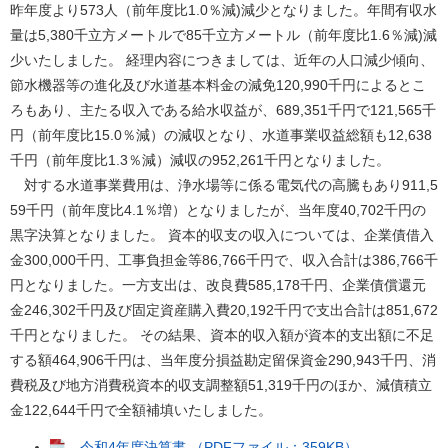
昨年度より573人（前年度比1.0％減)減少となりました。年間有収水
量は5,380千立方メートルで85千立方メートル（前年度比1.6％減)減
少いたしました。 経理内容につきましては、近年の人口減少傾向、
節水機器等の進化及び水道基本料金の減免120,990千円によるとこ
ろもあり、主たる収入である給水収益が、689,351千円で121,565千
円（前年度比15.0％減）の減収となり、水道事業収益総額も12,638
千円（前年度比1.3％減）減収の952,261千円となりました。
対する水道事業費用は、浄水場等に係る電気代の高騰もあり911,5
59千円（前年度比4.1％増）となりましたが、当年度40,702千円の
黒字決算となりました。 資本的収支の収入については、企業債借入
金300,000千円、工事負担金等86,766千円で、収入合計は386,766千
円となりました。一方支出は、改良費585,178千円、企業債償還元
金246,302千円及び固定資産購入費20,192千円で支出合計は851,672
千円となりました。 その結果、資本的収入額が資本的支出額に不足
する額464,906千円は、当年度分損益勘定留保資金290,943千円、消
費税及び地方消費税資本的収支調整額51,319千円のほか、減債積立
金122,644千円で全額補填いたしました。
令和4年度決算書 （PDFファイル：359KB）