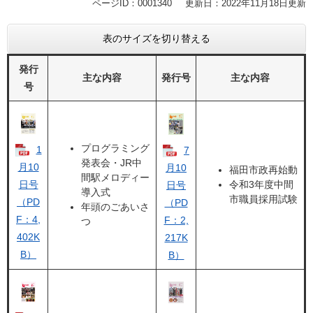
ページID：0001340
更新日：2022年11月18日更新
表のサイズを切り替える
発行
主な内容
発行号
主な内容
号
プログラミング
1
7
発表会・JR中
月10
月10
福田市政再始動
間駅メロディー
日号
令和3年度中間
日号
導入式
市職員採用試験
（PD
（PD
年頭のごあいさ
F：4,
F：2,
つ
402K
217K
B）
B）