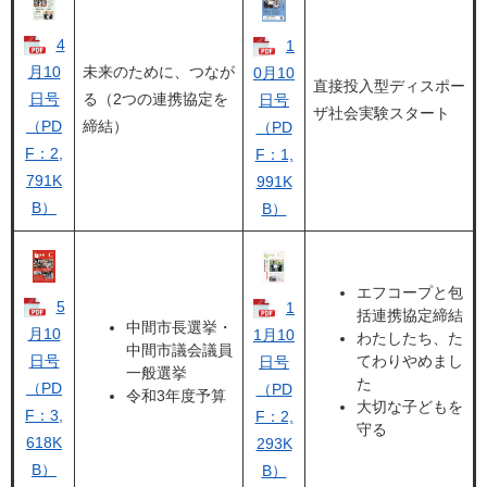
4
1
月10
未来のために、つなが
0月10
直接投入型ディスポー
日号
る（2つの連携協定を
日号
ザ社会実験スタート
（PD
締結）
（PD
F：2,
F：1,
791K
991K
B）
B）
エフコープと包
5
1
括連携協定締結
中間市長選挙・
月10
1月10
わたしたち、た
中間市議会議員
日号
てわりやめまし
日号
一般選挙
た
（PD
（PD
令和3年度予算
大切な子どもを
F：3,
F：2,
守る
618K
293K
B）
B）