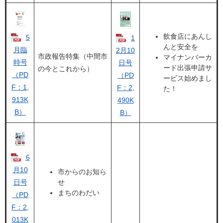
飲食店にあんし
5
1
んと安全を
月臨
2月10
市政報告特集（中間市
マイナンバーカ
時号
日号
ード出張申請サ
の今とこれから）
（PD
（PD
ービス始めまし
F：1,
F：2,
た！
913K
490K
B）
B）
6
月10
市からのお知ら
日号
せ
まちのわだい
（PD
F：2,
013K