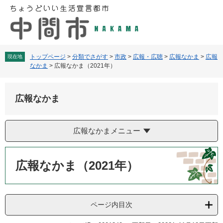
ペ
メ
ー
ニ
ジ
ュ
の
ー
先
を
頭
飛
トップページ
>
分類でさがす
>
市政
>
広報・広聴
>
広報なかま
>
広報
現在地
なかま
>
広報なかま（2021年）
で
ば
す
し
。
て
広報なかま
本
文
へ
広報なかまメニュー
本
文
広報なかま（2021年）
ページ内目次