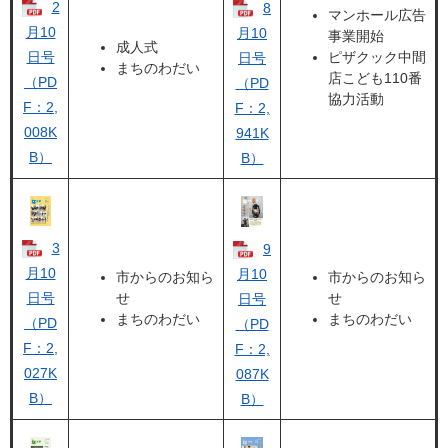
2
8
マンホール広告
月10
月10
事業開始
成人式
日号
ピザクック中間
日号
まちのわだい
店こども110番
（PD
（PD
協力活動
F：2,
F：2,
008K
941K
B）
B）
3
9
月10
月10
市からのお知ら
市からのお知ら
日号
せ
せ
日号
まちのわだい
まちのわだい
（PD
（PD
F：2,
F：2,
027K
087K
B）
B）