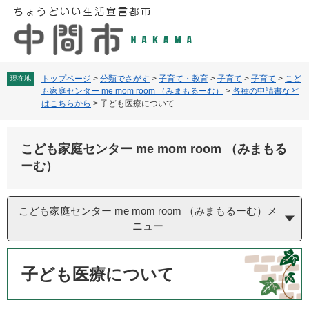
ペ
メ
ー
ニ
ジ
ュ
の
ー
先
を
頭
飛
トップページ
>
分類でさがす
>
子育て・教育
>
子育て
>
子育て
>
こど
現在地
も家庭センター me mom room （みまもるーむ）
>
各種の申請書など
で
ば
はこちらから
>
子ども医療について
す
し
。
て
本
こども家庭センター me mom room （みまもる
文
ーむ）
へ
こども家庭センター me mom room （みまもるーむ）メ
ニュー
本
文
子ども医療について