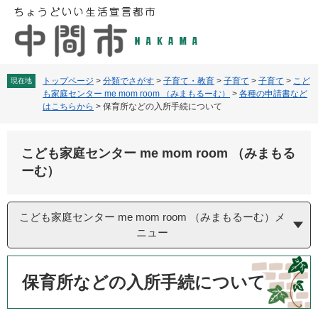
ペ
メ
ー
ニ
ジ
ュ
の
ー
先
を
頭
飛
トップページ
>
分類でさがす
>
子育て・教育
>
子育て
>
子育て
>
こど
現在地
も家庭センター me mom room （みまもるーむ）
>
各種の申請書など
で
ば
はこちらから
>
保育所などの入所手続について
す
し
。
て
本
こども家庭センター me mom room （みまもる
文
ーむ）
へ
こども家庭センター me mom room （みまもるーむ）メ
ニュー
本
文
保育所などの入所手続について