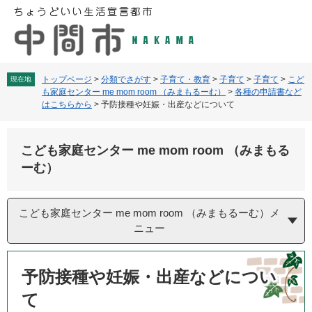
ペ
メ
ー
ニ
ジ
ュ
の
ー
先
を
頭
飛
トップページ
>
分類でさがす
>
子育て・教育
>
子育て
>
子育て
>
こど
現在地
も家庭センター me mom room （みまもるーむ）
>
各種の申請書など
で
ば
はこちらから
>
予防接種や妊娠・出産などについて
す
し
。
て
本
こども家庭センター me mom room （みまもる
文
ーむ）
へ
こども家庭センター me mom room （みまもるーむ）メ
ニュー
本
文
予防接種や妊娠・出産などについ
て