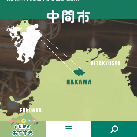
お
メ
検