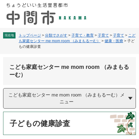
ペ
メ
ー
ニ
ジ
ュ
の
ー
先
を
頭
飛
トップページ
>
分類でさがす
>
子育て・教育
>
子育て
>
子育て
>
こど
現在地
も家庭センター me mom room （みまもるーむ）
>
健康・医療
>
子ど
で
ば
もの健康診査
す
し
。
て
本
こども家庭センター me mom room （みまもる
文
ーむ）
へ
こども家庭センター me mom room （みまもるーむ）メ
ニュー
本
文
子どもの健康診査