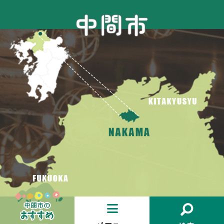
お
メ
検