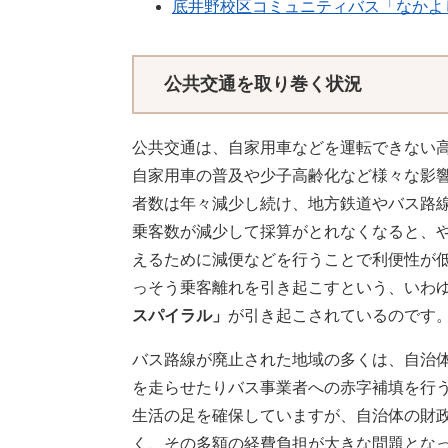
底井野校区コミュニティバス「なかよ
公共交通を取り巻く状況
公共交通は、自家用車などを運転できない
自家用車の普及や少子高齢化など様々な影
者数は年々減少し続け、地方鉄道やバス路
乗客数が減少して採算がとれなくなると、
えるために減便などを行うことで利便性が
っそう乗客離れを引き起こすという、いわ
スパイラル」
が引き起こされているのです
バス路線が廃止された地域の多くは、自治
を走らせたりバス事業者への赤字補填を行
生活の足を確保していますが、自治体の財
く、その多額の経費負担が大きな問題とな