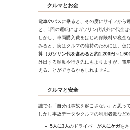
クルマとお金
電車やバスに乗ると、その度にサイフから
と、1回の運転にはガソリン代以外に代金
しかし、車両購入費をはじめ保険料や税金
みると、実はクルマの維持のためには、仮
算（ガソリン代を含めると約1,200円～1,50
外出する頻度や行き先にもよりますが、電
えることができるかもしれません。
クルマと安全
誰でも「自分は事故を起こさない」と思っ
しかし事故データやクルマの利用者数など
5人に3人
のドライバーが
人にケガ
をさ