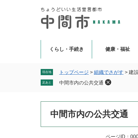
ペ
メ
ー
ニ
ジ
ュ
の
ー
先
を
頭
飛
で
ば
くらし・手続き
健康・福祉
す
し
。
て
本
トップページ
>
組織でさがす
>
建
現在地
文
中間市内の公共交通
足あと
へ
本
中間市内の公共交通
文
ページID：000