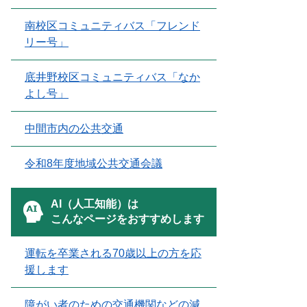
南校区コミュニティバス「フレンド
リー号」
底井野校区コミュニティバス「なか
よし号」
中間市内の公共交通
令和8年度地域公共交通会議
AI（人工知能）は
こんなページをおすすめします
運転を卒業される70歳以上の方を応
援します
障がい者のための交通機関などの減