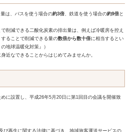
出量は、バスを使う場合の
約3倍
、鉄道を使う場合の
約9倍
と
とで削減できる二酸化炭素の排出量は、例えば冷暖房を控え
りすることで削減できる量の
数倍から数十倍
に相当するとい
りの地球温暖化対策』）
に身近なできることからはじめてみませんか。
めに設置し、平成26年5月20日に第1回目の会議を開催致
及び再生に関する法律に基づき、地域旅客運送サービスの