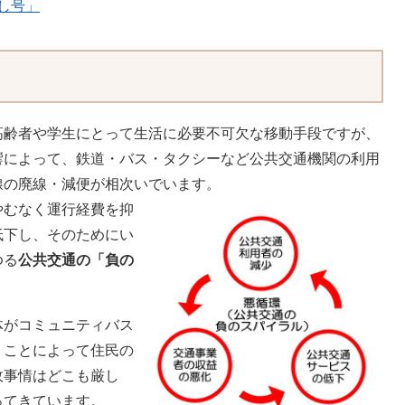
し号」
高齢者や学生にとって生活に必要不可欠な移動手段ですが、
響によって、鉄道・バス・タクシーなど公共交通機関の利用
線の廃線・減便が相次いでいます。
やむなく運行経費を抑
低下し、そのためにい
ゆる
公共交通の「負の
。
体がコミュニティバス
うことによって住民の
政事情はどこも厳し
ってきています。