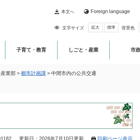
Foreign language
本文へ
拡大
標準
文字サイズ
背景色
子育て・教育
しごと・産業
市
設産業部
>
都市計画課
>
中間市内の公共交通
1182
更新日：2026年7月10日更新
印刷ページ表示