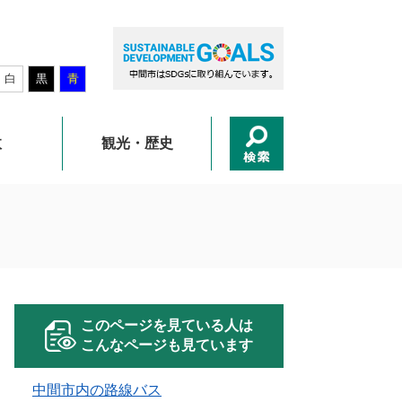
白
黒
青
政
観光・歴史
このページを見ている人は
こんなページも見ています
中間市内の路線バス