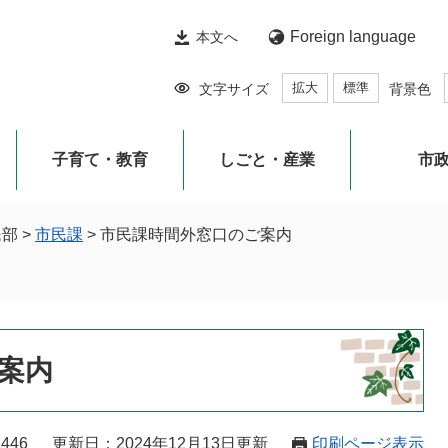
Foreign language
本文へ
拡大
標準
文字サイズ
背景色
子育て・教育
しごと・産業
市
民部
>
市民課
>
市民課時間外窓口のご案内
案内
446
更新日：2024年12月13日更新
印刷ページ表示