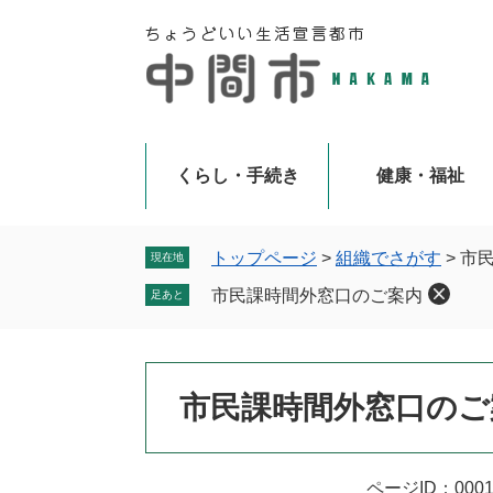
ペ
メ
ー
ニ
ジ
ュ
の
ー
先
を
頭
飛
で
ば
くらし・手続き
健康・福祉
す
し
。
て
本
トップページ
>
組織でさがす
>
市
現在地
文
市民課時間外窓口のご案内
足あと
へ
本
市民課時間外窓口のご
文
ページID：0001