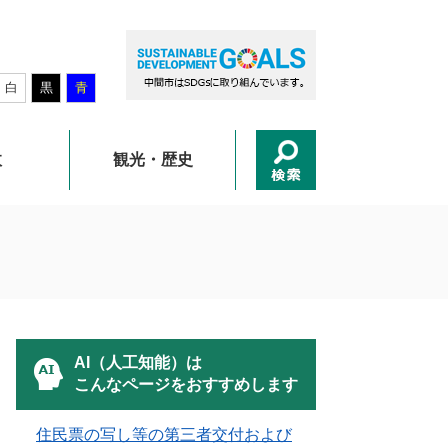
白
黒
青
政
観光・歴史
AI（人工知能）は
こんなページをおすすめします
住民票の写し等の第三者交付および