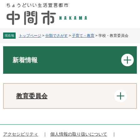
ペ
メ
ー
ニ
ジ
ュ
の
ー
先
を
頭
飛
トップページ
>
分類でさがす
>
子育て・教育
>
学校・教育委員会
現在地
で
ば
す
し
本
。
て
文
新着情報
本
文
へ
教育委員会
アクセシビリティ
個人情報の取り扱いについて