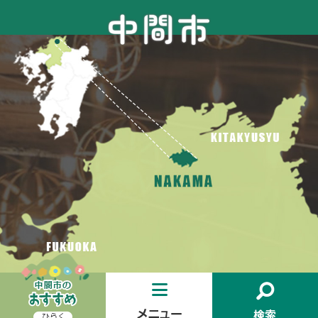
お
メ
検