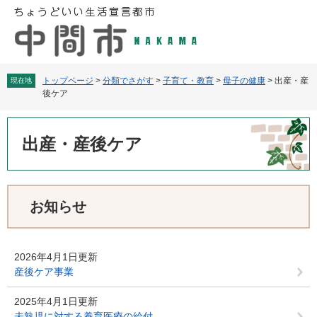
ペ
メ
ー
ニ
ジ
ュ
の
ー
先
を
頭
飛
トップページ
>
分類でさがす
>
子育て・教育
>
母子の健康
>
出産・産
現在地
後ケア
で
ば
す
し
本
。
て
文
出産・産後ケア
本
文
へ
お知らせ
2026年4月1日更新
産後ケア事業
2025年4月1日更新
未熟児に対する養育医療の給付