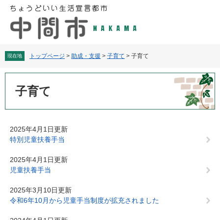
ペ
メ
ー
ニ
ジ
ュ
の
ー
先
を
頭
飛
トップページ
>
助成・支援
>
子育て
>
子育て
現在地
で
ば
す
し
本
。
て
文
子育て
本
文
へ
2025年4月1日更新
特別児童扶養手当
2025年4月1日更新
児童扶養手当
2025年3月10日更新
令和6年10月から児童手当制度が拡充されました