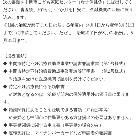
次の書類を中間市こども家庭センター（母子保健係）に提出してく
ださい。審査後、約1か月～2か月を目安に、金融機関の口座に振り
込みします。
※1回の治療が終了した日の属する年度内（4月1日から翌年3月31日
まで）に申請してください。ただし、治療終了日が3月の場合は、5
月31日まで。
【必要書類】
◆ 中間市特定不妊治療費助成事業申請書兼請求書（第1号様式）
◆ 中間市特定不妊治療費助成事業受診等証明書 （第2号様式）
※治療を受けた医療機関で証明を受けてください。
◆ 特定不妊治療費に係る領収書
※対象となるのは、治療期間内の保険適用外の領収書に限りま
す。
◆ 婚姻関係にあることを証明できる書類（戸籍抄本等）
※夫婦とも中間市に住民票がある方は提出の必要はありません。
◆ 事実婚関係に関する申立書（事実婚の場合のみ）
◆ 運転免許証、マイナンバーカードなど申請者の確認書