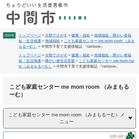
ペ
メ
ー
ニ
ジ
ュ
の
ー
先
を
頭
飛
トップページ
>
分類でさがす
>
健康・福祉
>
地域福祉・障がい者福
現在地
祉・生活保護
>
地域福祉
>
こども家庭センター me mom room （みま
で
ば
もるーむ）
>
中間市子育て支援情報誌 『rainbow』
す
し
。
て
トップページ
>
分類でさがす
>
健康・福祉
>
地域福祉・障がい者福
祉・生活保護
>
障がい者生活支援
>
こども家庭センター me mom roo
本
m （みまもるーむ）
>
中間市子育て支援情報誌 『rainbow』
文
へ
こども家庭センター me mom room （みまもる
ーむ）
こども家庭センター me mom room （みまもるーむ）メ
ニュー
本