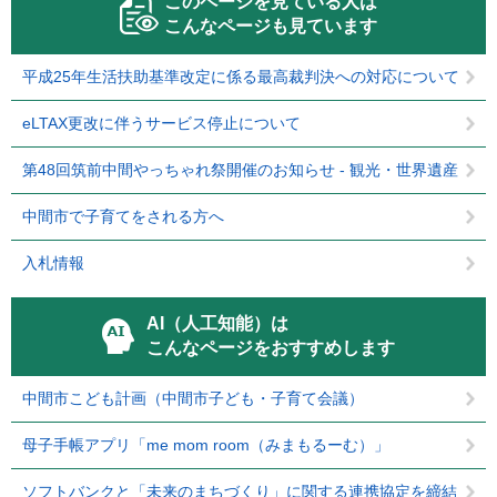
このページを見ている人は
こんなページも見ています
平成25年生活扶助基準改定に係る最高裁判決への対応について
eLTAX更改に伴うサービス停止について
第48回筑前中間やっちゃれ祭開催のお知らせ - 観光・世界遺産
中間市で子育てをされる方へ
入札情報
AI（人工知能）は
こんなページをおすすめします
中間市こども計画（中間市子ども・子育て会議）
母子手帳アプリ「me mom room（みまもるーむ）」
ソフトバンクと「未来のまちづくり」に関する連携協定を締結