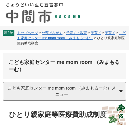
ペ
メ
ー
ニ
ジ
ュ
の
ー
先
を
頭
飛
トップページ
>
分類でさがす
>
子育て・教育
>
子育て
>
子育て
>
こど
現在地
も家庭センター me mom room （みまもるーむ）
>
ひとり親家庭等医
で
ば
療費助成制度
す
し
。
て
本
こども家庭センター me mom room （みまもる
文
ーむ）
へ
こども家庭センター me mom room （みまもるーむ）メ
ニュー
本
文
ひとり親家庭等医療費助成制度