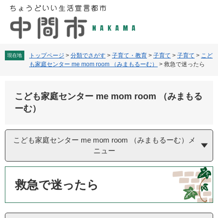
ペ
メ
ー
ニ
ジ
ュ
の
ー
先
を
頭
飛
トップページ
>
分類でさがす
>
子育て・教育
>
子育て
>
子育て
>
こど
現在地
も家庭センター me mom room （みまもるーむ）
>
救急で迷ったら
で
ば
す
し
。
て
こども家庭センター me mom room （みまもる
本
文
ーむ）
へ
こども家庭センター me mom room （みまもるーむ）メ
ニュー
本
文
救急で迷ったら