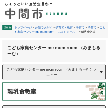
ペ
メ
ー
ニ
ジ
ュ
の
ー
先
を
頭
飛
トップページ
>
分類でさがす
>
子育て・教育
>
子育て
>
子育て
>
こど
現在地
も家庭センター me mom room （みまもるーむ）
>
離乳食教室
で
ば
す
し
。
て
こども家庭センター me mom room （みまもる
本
文
ーむ）
へ
こども家庭センター me mom room （みまもるーむ）メ
ニュー
本
文
離乳食教室