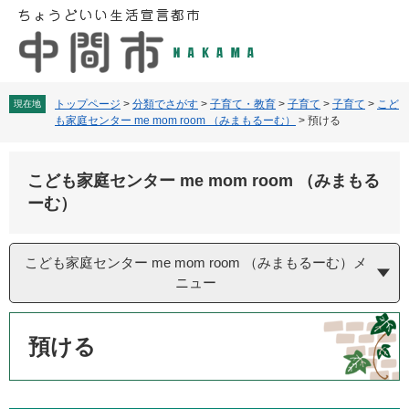
ペ
メ
ー
ニ
ジ
ュ
の
ー
先
を
頭
飛
トップページ
>
分類でさがす
>
子育て・教育
>
子育て
>
子育て
>
こど
現在地
も家庭センター me mom room （みまもるーむ）
>
預ける
で
ば
す
し
。
て
こども家庭センター me mom room （みまもる
本
文
ーむ）
へ
こども家庭センター me mom room （みまもるーむ）メ
ニュー
本
文
預ける